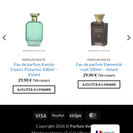
PARFUM MIXTE
PARFUM MIXTE
Eau de parfum Kenzie
Eau de parfum Elemental
Classic Pistachio 100ml –
rush 100ml – Volaré
Volaré
29,90
€
TVA compris
29,90
€
TVA compris
AJOUTER AU PANIER
AJOUTER AU PANIER
Visa
PayPal
Rayure
MasterCard
Copyright 2026 ©
Parfum Volaré
French
Mentions légales
/
C.G.V
/
Plan du site
.