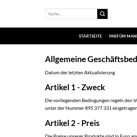
Zum
Inhalt
Suche
nach:
springen
STARTSEITE
PARFÜM MAN
Allgemeine Geschäftsbe
Datum der letzten Aktualisierung
Artikel 1 - Zweck
Die vorliegenden Bedingungen regeln den Ver
unter der Nummer 895 377 331 eingetragen 
Artikel 2 - Preis
Die Preise unserer Produkte sind in Euro a