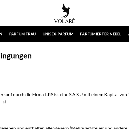
N
PARFÜM FRAU
UNISEX-PARFUM
PARFÜMIERTER NEBEL
dingungen
kauf durch die Firma L.P.S ist eine S.A.S.U mit einem Kapital von
ist.
ngegeben und enthalten alle Steuern (Mehrwertsteuer und andere