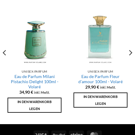
UNISEX-PARFUM
UNISEX-PARFUM
Eau de Parfum Milani
Eau de Parfum Fleur
Pistachio Delight 100ml -
d'amour 100ml - Volaré
Volaré
29,90
€
inkl. MwSt.
34,90
€
inkl. MwSt.
IN DEN WARENKORB
IN DEN WARENKORB
LEGEN
LEGEN
Visum
PayPal
Streifen
MasterCard