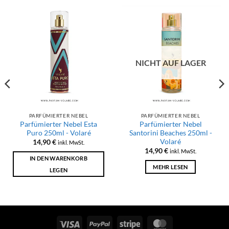
NICHT AUF LAGER
PARFÜMIERTER NEBEL
PARFÜMIERTER NEBEL
Parfümierter Nebel Esta
Parfümierter Nebel
Puro 250ml - Volaré
Santorini Beaches 250ml -
Volaré
14,90
€
inkl. MwSt.
14,90
€
inkl. MwSt.
IN DEN WARENKORB
MEHR LESEN
LEGEN
Visum
PayPal
Streifen
MasterCard