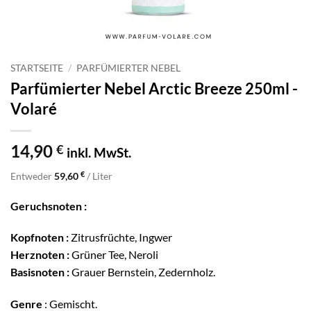
STARTSEITE
/
PARFÜMIERTER NEBEL
Parfümierter Nebel Arctic Breeze 250ml -
Volaré
14,90
€
inkl. MwSt.
€
Entweder
59,60
/ Liter
Geruchsnoten :
Kopfnoten :
Zitrusfrüchte, Ingwer
Herznoten :
Grüner Tee, Neroli
Basisnoten :
Grauer Bernstein, Zedernholz.
Genre
: Gemischt.