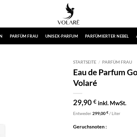
N
PARFÜM FRAU
UNISEX-PARFUM
PARFÜMIERTER NEBEL
STARTSEITE
/
PARFÜM FRAU
Eau de Parfum Gos
Volaré
29,90
€
inkl. MwSt.
€
Entweder
299,00
/ Liter
Geruchsnoten :