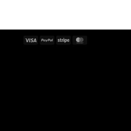
Visum
PayPal
Streep
MasterCard