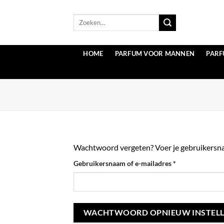
Ga
naar
Zoeken
naar:
inhoud
HOME
PARFUM VOOR MANNEN
PAR
Wachtwoord vergeten? Voer je gebruikersnaam
Vereist
Gebruikersnaam of e-mailadres
*
WACHTWOORD OPNIEUW INSTEL