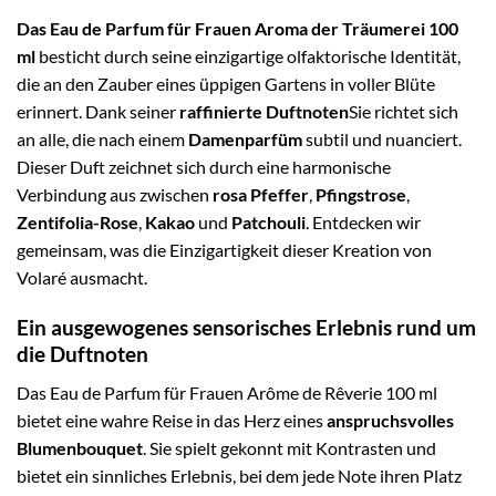
Das Eau de Parfum für Frauen Aroma der Träumerei 100
ml
besticht durch seine einzigartige olfaktorische Identität,
die an den Zauber eines üppigen Gartens in voller Blüte
erinnert. Dank seiner
raffinierte Duftnoten
Sie richtet sich
an alle, die nach einem
Damenparfüm
subtil und nuanciert.
Dieser Duft zeichnet sich durch eine harmonische
Verbindung aus zwischen
rosa Pfeffer
,
Pfingstrose
,
Zentifolia-Rose
,
Kakao
und
Patchouli
. Entdecken wir
gemeinsam, was die Einzigartigkeit dieser Kreation von
Volaré ausmacht.
Ein ausgewogenes sensorisches Erlebnis rund um
die Duftnoten
Das Eau de Parfum für Frauen Arôme de Rêverie 100 ml
bietet eine wahre Reise in das Herz eines
anspruchsvolles
Blumenbouquet
. Sie spielt gekonnt mit Kontrasten und
bietet ein sinnliches Erlebnis, bei dem jede Note ihren Platz