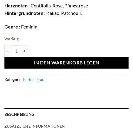
Herznoten
: Centifolia-Rose, Pfingstrose
Hintergrundnoten
: Kakao, Patchouli.
Genre
: Feminin.
Vorrätig
Eau de parfum Arôme de Reverie 100ml - Volaré Menge
IN DEN WARENKORB LEGEN
Kategorie:
Parfüm Frau
BESCHREIBUNG
ZUSÄTZLICHE INFORMATIONEN