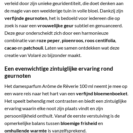
verleid door zijn unieke geuridentiteit, die doet denken aan
de magie van een weelderige tuin in volle bloei. Dankzij zijn
verfijnde geurnoten
, het is bedoeld voor iedereen die op
zoek is naar een
vrouwelijke geur
subtiel en genuanceerd.
Deze geur onderscheidt zich door een harmonieuze
combinatie van
roze peper
,
pioenroos
,
roos centifolia
,
cacao
en
patchouli
. Laten we samen ontdekken wat deze
creatie van Volaré zo bijzonder maakt.
Een evenwichtige zintuiglijke ervaring rond
geurnoten
Het damesparfum Arôme de Rêverie 100 ml neemt je mee op
een ware reis naar het hart van een
verfijnd bloemenboeket
.
Het speelt behendig met contrasten en biedt een zintuiglijke
ervaring waarin elke noot zijn plaats vindt en zijn
persoonlijkheid onthult. Vanaf de eerste verstuiving is de
opmerkelijke balans tussen
bloemige frisheid
en
omhullende warmte
is vanzelfsprekend.