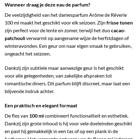
Wanneer draag je deze eau de parfum?
De veelzijdigheid van het damesparfum Arôme de Rêverie
100 ml maakt het geschikt voor elk seizoen. Zijn
frisse tonen
zijn perfect voor de lente en zomer, terwijl het duo
cacao-
patchouli
verwarmt op aangename wijze de herfstdagen of
winteravonden. Een geur om naar eigen smaak te gebruiken,
ongeacht het seizoen.
Dankzij zijn subtiele maar aanwezige geur is het geschikt
voor alle gelegenheden, van zakelijke afspraken tot
romantische diners. Dit parfum blijft discreet, maar laat een
blijvende indruk achter.
Een praktisch en elegant formaat
De fles van
100 ml
combineert functionaliteit en esthetiek.
Dankzij zijn grote inhoud is hij voor vele doeleinden geschikt
en past hij gemakkelijk in een tas of op een plank in de
badkamer. Het verzorgde ontwerp van de flacon zal iedereen