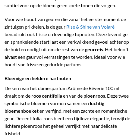
subtiel voor op de bloemige en zoete tonen die volgen.
Voor wie houdt van geuren die vanaf het eerste moment de
zintuigen prikkelen, is de geur
Rise & Shine van Volaré
benadrukt ook frisse en levendige topnoten. Deze levendige
en sprankelende start laat een verkwikkend gevoel achter op
de huid en nodigt uit om de rest van de
geurreis
. Het belooft
alvast een geur vol verrassingen te worden, ideaal voor wie
houdt van frisse en gedurfde parfums.
Bloemige en heldere hartnoten
De kern van het damesparfum Arôme de Rêverie 100 ml
draait om de
roos centifolia
en van de
pioenroos
. Deze twee
symbolische bloemen vormen samen een
luchtig
bloemenboeket
en verfijnd, met een zachte en romantische
geur. De centifolia-roos biedt een tijdloze elegantie, terwijl de
lichtere pioenroos het geheel verrijkt met haar delicate
frisheid.