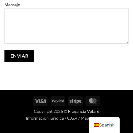
Mensaje
Visa
PayPal
Raya
MasterCard
Copyright 2026 ©
Fragancia Volaré
Información jurídica
/
C.G.V
/
Mapa del sitio
.
Spanish