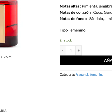
Notas altas :
Pimienta, jengib
Notas de corazón :
Coco, Gard
Notas de fondo :
Sándalo, almi
Tipo
Femenino.
En stock
Cantidad Eau de parfum Black Lu
AÑA
Categoría:
Fragancia femenina
ARIA