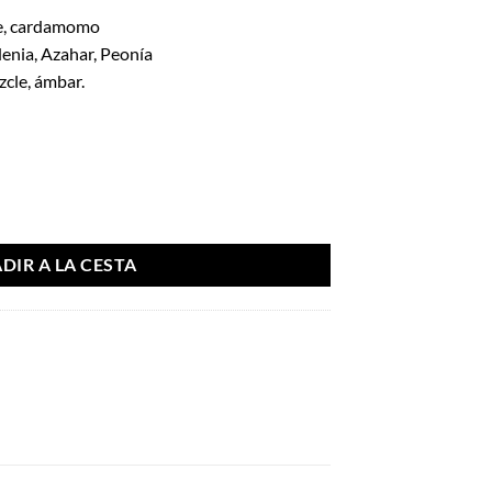
re, cardamomo
enia, Azahar, Peonía
zcle, ámbar.
cid Dreams 100ml - Volaré
DIR A LA CESTA