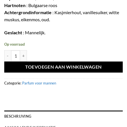
Hartnoten
: Bulgaarse roos
Achtergrondinformatie
: Kasjmierhout, vanillesuiker, witte
muskus, eikenmos, oud.
Geslacht
: Mannelijk.
Op voorraad
Eau de parfum Kenzie Oud Blend 100ml - Volaré hoeveelheid
TOEVOEGEN AAN WINKELWAGEN
Categorie:
Parfum voor mannen
BESCHRIJVING