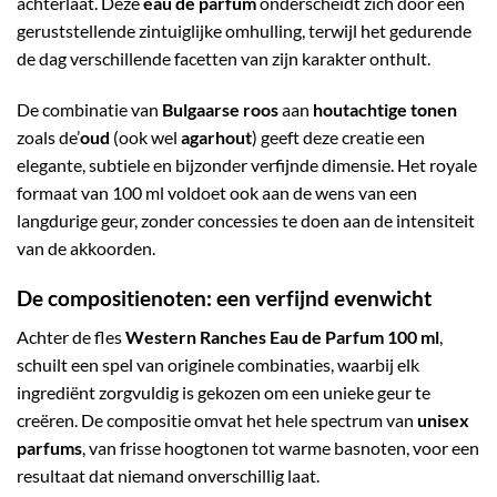
achterlaat. Deze
eau de parfum
onderscheidt zich door een
geruststellende zintuiglijke omhulling, terwijl het gedurende
de dag verschillende facetten van zijn karakter onthult.
De combinatie van
Bulgaarse roos
aan
houtachtige tonen
zoals de’
oud
(ook wel
agarhout
) geeft deze creatie een
elegante, subtiele en bijzonder verfijnde dimensie. Het royale
formaat van 100 ml voldoet ook aan de wens van een
langdurige geur, zonder concessies te doen aan de intensiteit
van de akkoorden.
De compositienoten: een verfijnd evenwicht
Achter de fles
Western Ranches Eau de Parfum 100 ml
,
schuilt een spel van originele combinaties, waarbij elk
ingrediënt zorgvuldig is gekozen om een unieke geur te
creëren. De compositie omvat het hele spectrum van
unisex
parfums
, van frisse hoogtonen tot warme basnoten, voor een
resultaat dat niemand onverschillig laat.