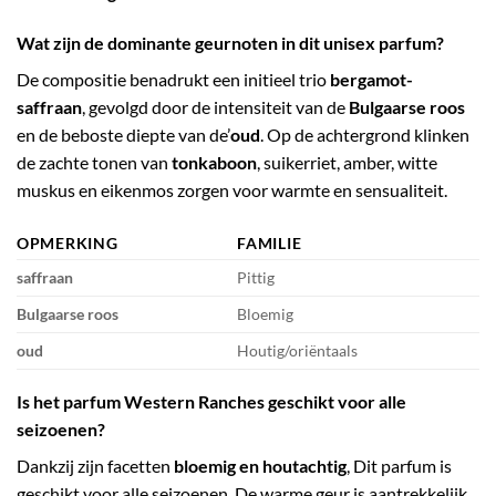
Wat zijn de dominante geurnoten in dit unisex parfum?
De compositie benadrukt een initieel trio
bergamot-
saffraan
, gevolgd door de intensiteit van de
Bulgaarse roos
en de beboste diepte van de’
oud
. Op de achtergrond klinken
de zachte tonen van
tonkaboon
, suikerriet, amber, witte
muskus en eikenmos zorgen voor warmte en sensualiteit.
OPMERKING
FAMILIE
saffraan
Pittig
Bulgaarse roos
Bloemig
oud
Houtig/oriëntaals
Is het parfum Western Ranches geschikt voor alle
seizoenen?
Dankzij zijn facetten
bloemig en houtachtig
, Dit parfum is
geschikt voor alle seizoenen. De warme geur is aantrekkelijk