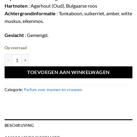
Hartnoten
: Agarhout (Oud), Bulgaarse roos
Achtergrondinformatie
: Tonkaboon, suikerriet, amber, witte
muskus, eikenmos.
Geslacht
: Gemengd.
Op voorraad
Eau de parfum Western Ranches 100ml - Volaré hoeveelheid
TOEVOEGEN AAN WINKELWAGEN
Categorie:
Parfum voor mannen en vrouwen
BESCHRIJVING